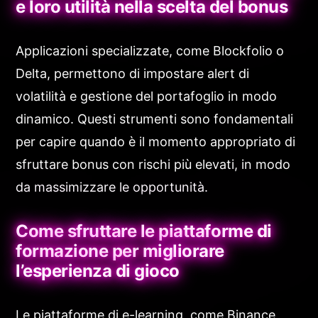
e loro utilità nella scelta del bonus
Applicazioni specializzate, come Blockfolio o
Delta, permettono di impostare alert di
volatilità e gestione del portafoglio in modo
dinamico. Questi strumenti sono fondamentali
per capire quando è il momento appropriato di
sfruttare bonus con rischi più elevati, in modo
da massimizzare le opportunità.
Come sfruttare le piattaforme di
formazione per migliorare
l’esperienza di gioco
Le piattaforme di e-learning, come Binance