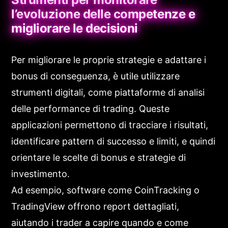
l’evoluzione delle competenze e
migliorare le decisioni
Per migliorare le proprie strategie e adattare i
bonus di conseguenza, è utile utilizzare
strumenti digitali, come piattaforme di analisi
delle performance di trading. Queste
applicazioni permettono di tracciare i risultati,
identificare pattern di successo e limiti, e quindi
orientare le scelte di bonus e strategie di
investimento.
Ad esempio, software come CoinTracking o
TradingView offrono report dettagliati,
aiutando i trader a capire quando e come