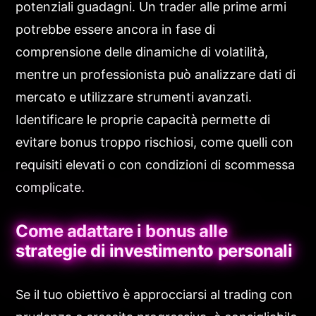
potenziali guadagni. Un trader alle prime armi
potrebbe essere ancora in fase di
comprensione delle dinamiche di volatilità,
mentre un professionista può analizzare dati di
mercato e utilizzare strumenti avanzati.
Identificare le proprie capacità permette di
evitarе bonus troppo rischiosi, come quelli con
requisiti elevati o con condizioni di scommessa
complicate.
Come adattare i bonus alle
strategie di investimento personali
Se il tuo obiettivo è approcciarsi al trading con