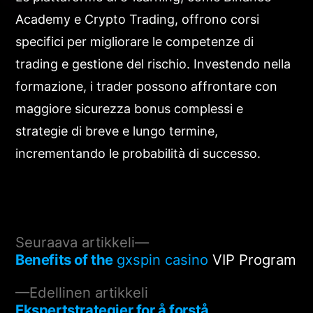
Academy e Crypto Trading, offrono corsi
specifici per migliorare le competenze di
trading e gestione del rischio. Investendo nella
formazione, i trader possono affrontare con
maggiore sicurezza bonus complessi e
strategie di breve e lungo termine,
incrementando le probabilità di successo.
Artikkelien
Seuraava
Seuraava artikkeli
artikkeli:
Benefits of the
gxspin casino
VIP Program
selaus
Edellinen
Edellinen artikkeli
artikkeli:
Ekspertstrategier for å forstå