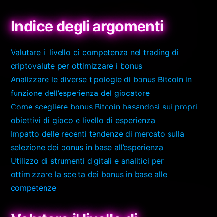
on
strategico
per
Indice degli argomenti
scegliere
bonus
Valutare il livello di competenza nel trading di
Bitcoin
in
criptovalute per ottimizzare i bonus
base
Analizzare le diverse tipologie di bonus Bitcoin in
al
funzione dell’esperienza del giocatore
livello
Come scegliere bonus Bitcoin basandosi sui propri
di
obiettivi di gioco e livello di esperienza
esperienza
di
Impatto delle recenti tendenze di mercato sulla
gioco
selezione dei bonus in base all’esperienza
Utilizzo di strumenti digitali e analitici per
ottimizzare la scelta dei bonus in base alle
competenze