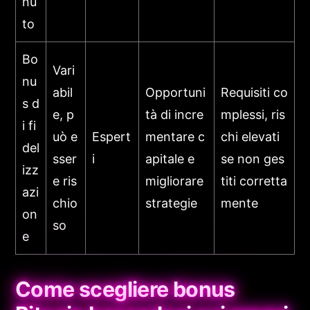
nu
to
Bo
Vari
nu
abil
Opportuni
Requisiti co
s d
e, p
tà di incre
mplessi, ris
i fi
uò e
Espert
mentare c
chi elevati
del
sser
i
apitale e
se non ges
izz
e ris
migliorare
titi corretta
azi
chio
strategie
mente
on
so
e
Come scegliere bonus