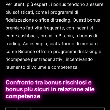
Per utenti più esperti, i bonus tendono a essere
più sofisticati, come i programmi di
fidelizzazione o sfide di trading. Questi bonus
premiano l’attività frequente, con incentivi
come cashback, premi in Bitcoin, o bonus di
trading. Ad esempio, piattaforme di mercato
come Binance offrono programmi di staking e
ricompense per trader attivi, incentivando
l’aumento di volume e competenza.
Confronto tra bonus rischiosi e
bonus più sicuri in relazione alle
competenze